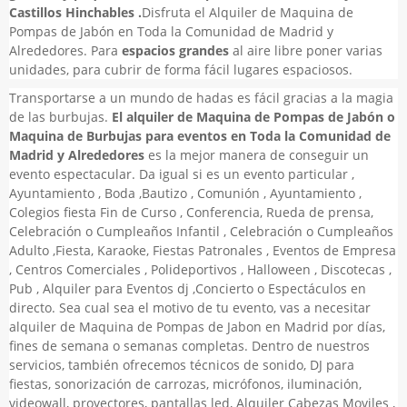
Castillos Hinchables .
Disfruta el Alquiler de Maquina de
Pompas de Jabón en Toda la Comunidad de Madrid y
Alrededores. Para
espacios grandes
al aire libre poner varias
unidades, para cubrir de forma fácil lugares espaciosos.
Transportarse a un mundo de hadas es fácil gracias a la magia
de las burbujas.
El alquiler de Maquina de Pompas de Jabón o
Maquina de Burbujas para eventos en Toda la Comunidad de
Madrid y Alrededores
es la mejor manera de conseguir un
evento espectacular. Da igual si es un evento particular ,
Ayuntamiento , Boda ,Bautizo , Comunión , Ayuntamiento ,
Colegios fiesta Fin de Curso , Conferencia, Rueda de prensa,
Celebración o Cumpleaños Infantil , Celebración o Cumpleaños
Adulto ,Fiesta, Karaoke, Fiestas Patronales , Eventos de Empresa
, Centros Comerciales , Polideportivos , Halloween , Discotecas ,
Pub , Alquiler para Eventos dj ,Concierto o Espectáculos en
directo. Sea cual sea el motivo de tu evento, vas a necesitar
alquiler de Maquina de Pompas de Jabon en Madrid por días,
fines de semana o semanas completas. Dentro de nuestros
servicios, también ofrecemos técnicos de sonido, DJ para
fiestas, sonorización de carrozas, micrófonos, iluminación,
videowall, proyectores, pantallas led, Alquiler Cabezas Moviles ,