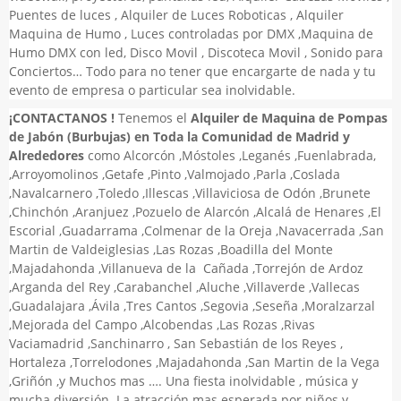
Puentes de luces , Alquiler de Luces Roboticas , Alquiler
Maquina de Humo , Luces controladas por DMX ,Maquina de
Humo DMX con led, Disco Movil , Discoteca Movil , Sonido para
Conciertos… Todo para no tener que encargarte de nada y tu
evento de empresa o particular sea inolvidable.
¡CONTACTANOS !
Tenemos el
Alquiler de Maquina de Pompas
de Jabón (Burbujas) en Toda la Comunidad de Madrid y
Alrededores
como Alcorcón ,Móstoles ,Leganés ,Fuenlabrada,
,Arroyomolinos ,Getafe ,Pinto ,Valmojado ,Parla ,Coslada
,Navalcarnero ,Toledo ,Illescas ,Villaviciosa de Odón ,Brunete
,Chinchón ,Aranjuez ,Pozuelo de Alarcón ,Alcalá de Henares ,El
Escorial ,Guadarrama ,Colmenar de la Oreja ,Navacerrada ,San
Martin de Valdeiglesias ,Las Rozas ,Boadilla del Monte
,Majadahonda ,Villanueva de la Cañada ,Torrejón de Ardoz
,Arganda del Rey ,Carabanchel ,Aluche ,Villaverde ,Vallecas
,Guadalajara ,Ávila ,Tres Cantos ,Segovia ,Seseña ,Moralzarzal
,Mejorada del Campo ,Alcobendas ,Las Rozas ,Rivas
Vaciamadrid ,Sanchinarro , San Sebastián de los Reyes ,
Hortaleza ,Torrelodones ,Majadahonda ,San Martin de la Vega
,Griñón ,y Muchos mas …. Una fiesta inolvidable , música y
mucha diversión. La atracción mas esperada por niños y